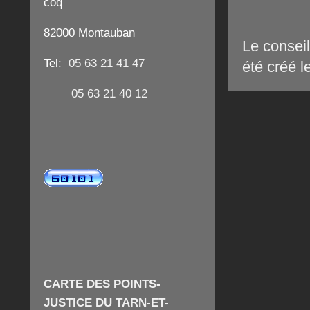
coq
82000 Montauban
Le consei
Tel:
05 63 21 41 47
été créé 
05 63 21 40 12
CARTE DES POINTS-
JUSTICE DU TARN-ET-