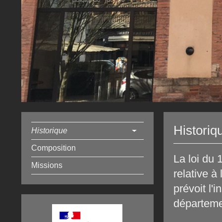
Historiq
Historique
Composition
La loi du 1
Missions
relative à
prévoit l'
départeme