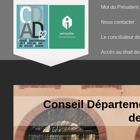
Mot du Président
Nous contacter
Le conciliateur de
Accès au droit de
Conseil Départeme
de Tar