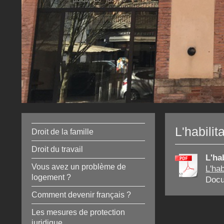
L'habilit
Droit de la famille
Droit du travail
L'ha
Vous avez un problème de
L'hab
logement ?
Docu
Comment devenir français ?
Les mesures de protection
juridique