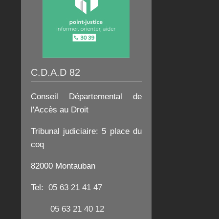
C.D.A.D 82
Conseil Départemental de
l'Accès au Droit
Tribunal judiciaire:
5 place du
coq
82000 Montauban
Tel:
05 63 21 41 47
05 63 21 40 12