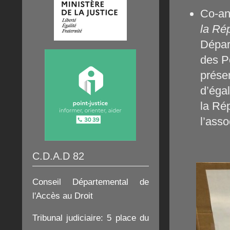
Co-an
la Ré
Dépar
des Po
présen
d’égal
la Ré
l’asso
C.D.A.D 82
Conseil Départemental de
l'Accès au Droit
Tribunal judiciaire:
5 place du