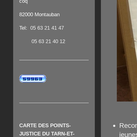
coq
82000 Montauban
Tel:
05 63 21 41 47
05 63 21 40 12
Recons
CARTE DES POINTS-
JUSTICE DU TARN-ET-
jeune