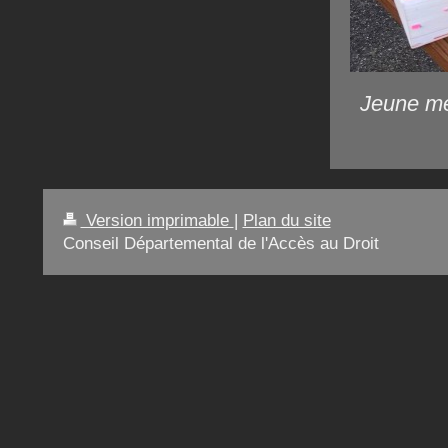
Jeune mem
Version imprimable
|
Plan du site
Conseil Départemental de l'Accès au Droit