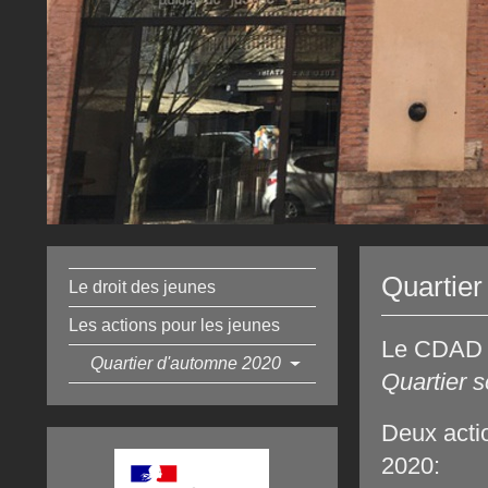
Quartie
Le droit des jeunes
Les actions pour les jeunes
Le CDAD 8
Quartier d'automne 2020
Quartier s
Deux acti
2020: