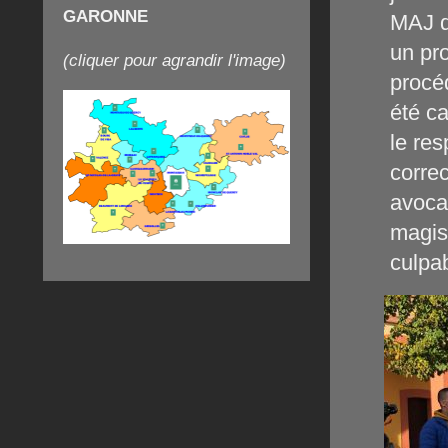
GARONNE
MAJ d
un pro
(cliquer pour agrandir l'image)
procé
été c
le re
correc
avocat
magist
culpab