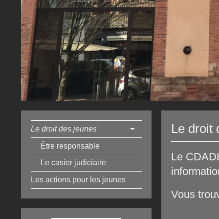
Le droit
Le droit des jeunes
Être responsable
Le CDAD82
Le casier judiciaire
informatio
Les actions pour les jeunes
Vous trou