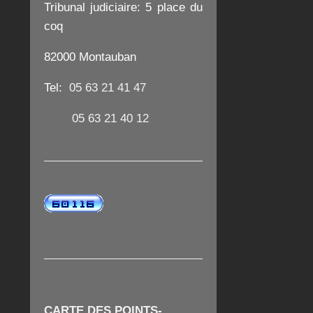
Tribunal judiciaire:
5 place du
coq
82000 Montauban
Tel:
05 63 21 41 47
05 63 21 40 12
CARTE DES POINTS-